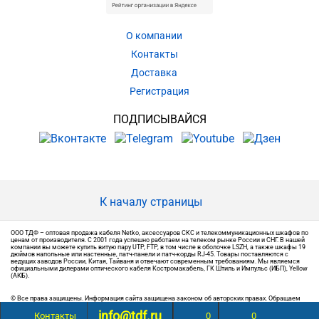
О компании
Контакты
Доставка
Регистрация
ПОДПИСЫВАЙСЯ
К началу страницы
ООО ТДФ – оптовая продажа кабеля Netko, аксессуаров СКС и телекоммуникационных шкафов по
ценам от производителя. С 2001 года успешно работаем на телеком рынке России и СНГ. В нашей
компании вы можете купить витую пару UTP, FTP, в том числе в оболочке LSZH, а также шкафы 19
дюймов напольные или настенные, патч-панели и патч-корды RJ-45. Товары поставляются с
ведущих заводов России, Китая, Тайваня и отвечают современным требованиям. Мы являемся
официальными дилерами оптического кабеля Костромакабель, ГК Штиль и Импульс (ИБП), Yellow
(АКБ).
© Все права защищены. Информация сайта защищена законом об авторских правах. Обращаем
ваше внимание на то, что вся информация, размещенная на сайте, носит информационный
info@tdf.ru
характер и не является публичной офертой, определяемой положениями Статьи 437 (2) ГК РФ.
Контакты
0
0