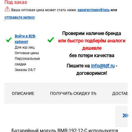
Под заказ
или
Ваша оптовая цена может стать ниже:
зарегистрируйтесь
отправьте запрос
Проверим наличие бренда
Войти в B2B-
или быстро подберём аналоги
кабинет
Для юр лиц
дешевле
Оптовые цены
без потери качества
Персональные
скидки
Пишите на
info@tdf.ru
-
Заказы 24/7
договоримся!
ОПИСАНИЕ
ПОЛУЧИТЬ СКИДКУ 5%
ДОСТАВК
Батарейный модуль BMR-192-12-C используется