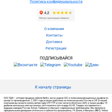
Политика конфиденциальности
О компании
Контакты
Доставка
Регистрация
ПОДПИСЫВАЙСЯ
К началу страницы
ООО ТДФ – оптовая продажа кабеля Netko, аксессуаров СКС и телекоммуникационных шкафов по
ценам от производителя. С 2001 года успешно работаем на телеком рынке России и СНГ. В нашей
компании вы можете купить витую пару UTP, FTP, в том числе в оболочке LSZH, а также шкафы 19
дюймов напольные или настенные, патч-панели и патч-корды RJ-45. Товары поставляются с
ведущих заводов России, Китая, Тайваня и отвечают современным требованиям. Мы являемся
официальными дилерами оптического кабеля Костромакабель, ГК Штиль и Импульс (ИБП), Yellow