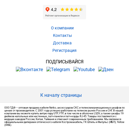
О компании
Контакты
Доставка
Регистрация
ПОДПИСЫВАЙСЯ
К началу страницы
ООО ТДФ – оптовая продажа кабеля Netko, аксессуаров СКС и телекоммуникационных шкафов по
ценам от производителя. С 2001 года успешно работаем на телеком рынке России и СНГ. В нашей
компании вы можете купить витую пару UTP, FTP, в том числе в оболочке LSZH, а также шкафы 19
дюймов напольные или настенные, патч-панели и патч-корды RJ-45. Товары поставляются с
ведущих заводов России, Китая, Тайваня и отвечают современным требованиям. Мы являемся
официальными дилерами оптического кабеля Костромакабель, ГК Штиль и Импульс (ИБП), Yellow
(АКБ).