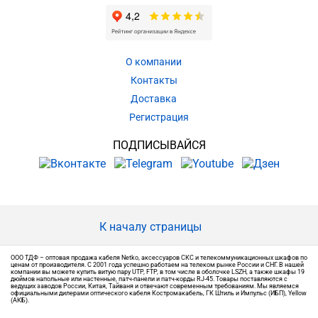
О компании
Контакты
Доставка
Регистрация
ПОДПИСЫВАЙСЯ
К началу страницы
ООО ТДФ – оптовая продажа кабеля Netko, аксессуаров СКС и телекоммуникационных шкафов по
ценам от производителя. С 2001 года успешно работаем на телеком рынке России и СНГ. В нашей
компании вы можете купить витую пару UTP, FTP, в том числе в оболочке LSZH, а также шкафы 19
дюймов напольные или настенные, патч-панели и патч-корды RJ-45. Товары поставляются с
ведущих заводов России, Китая, Тайваня и отвечают современным требованиям. Мы являемся
официальными дилерами оптического кабеля Костромакабель, ГК Штиль и Импульс (ИБП), Yellow
(АКБ).