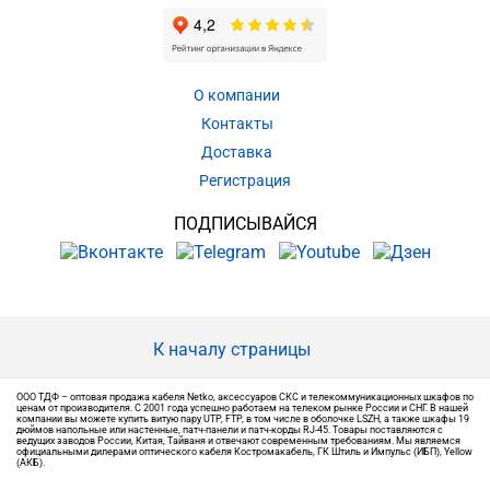
О компании
Контакты
Доставка
Регистрация
ПОДПИСЫВАЙСЯ
К началу страницы
ООО ТДФ – оптовая продажа кабеля Netko, аксессуаров СКС и телекоммуникационных шкафов по
ценам от производителя. С 2001 года успешно работаем на телеком рынке России и СНГ. В нашей
компании вы можете купить витую пару UTP, FTP, в том числе в оболочке LSZH, а также шкафы 19
дюймов напольные или настенные, патч-панели и патч-корды RJ-45. Товары поставляются с
ведущих заводов России, Китая, Тайваня и отвечают современным требованиям. Мы являемся
официальными дилерами оптического кабеля Костромакабель, ГК Штиль и Импульс (ИБП), Yellow
(АКБ).