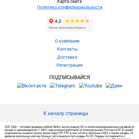
Карта сайта
Политика конфиденциальности
О компании
Контакты
Доставка
Регистрация
ПОДПИСЫВАЙСЯ
К началу страницы
ООО ТДФ – оптовая продажа кабеля Netko, аксессуаров СКС и телекоммуникационных шкафов по
ценам от производителя. С 2001 года успешно работаем на телеком рынке России и СНГ. В нашей
компании вы можете купить витую пару UTP, FTP, в том числе в оболочке LSZH, а также шкафы 19
дюймов напольные или настенные, патч-панели и патч-корды RJ-45. Товары поставляются с