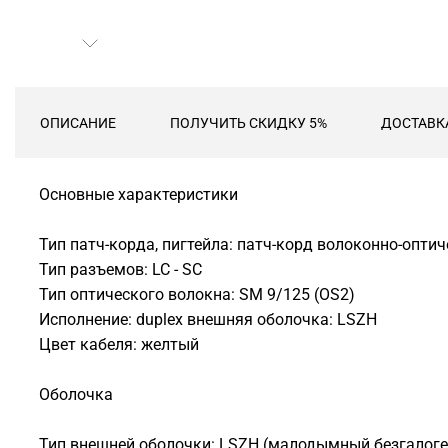
ОПИСАНИЕ
ПОЛУЧИТЬ СКИДКУ 5%
ДОСТАВК
Основные характеристики
Тип патч-корда, пигтейла: патч-корд волоконно-опти
Тип разъемов: LC - SC
Тип оптического волокна: SM 9/125 (OS2)
Исполнение: duplex внешняя оболочка: LSZH
Цвет кабеля: желтый
Оболочка
Тип внешней оболочки: LSZH (малодымный безгалог