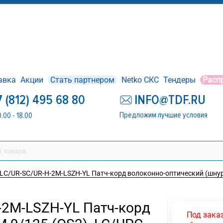
авка
Акции
Стать партнером
Netko СКС
Тендеры
Расп
7 (812) 495 68 80
INFO@TDF.RU
Предложим лучшие условия
0.00 - 18.00
9-LC/UR-SC/UR-H-2M-LSZH-YL Патч-корд волоконно-оптический (шнур) 
H-2M-LSZH-YL Патч-корд
Под зака