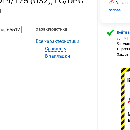
 9/125 (OS2), LC/UPC-
Ваша опт
м
запрос
од:
65512
Характеристики
Войти в
Для юр
Все характеристики
Оптовы
Сравнить
Персон
Заказы
В закладки