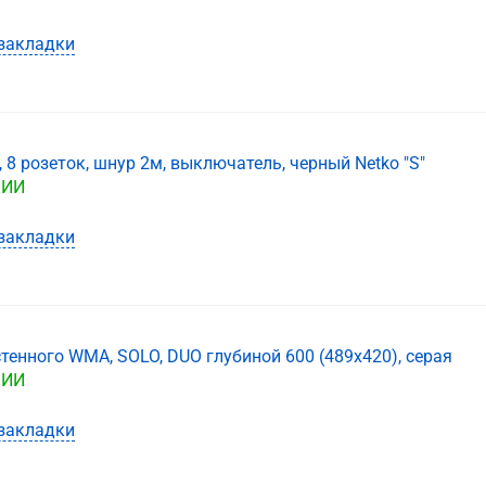
закладки
, 8 розеток, шнур 2м, выключатель, черный Netko "S"
ЧИИ
закладки
енного WMA, SOLO, DUO глубиной 600 (489х420), серая
ЧИИ
закладки