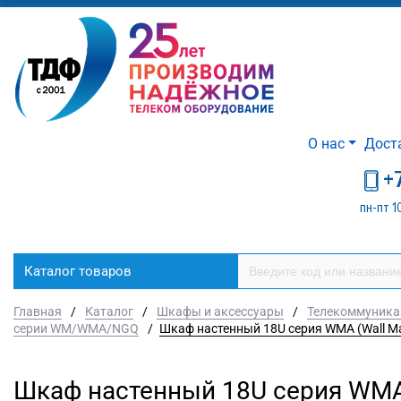
О нас
Дост
+
пн-пт 1
Каталог товаров
Главная
/
Каталог
/
Шкафы и аксессуары
/
Телекоммуника
серии WM/WMA/NGQ
/
Шкаф настенный 18U серия WMA (Wall Mae
Шкаф настенный 18U серия WMA 