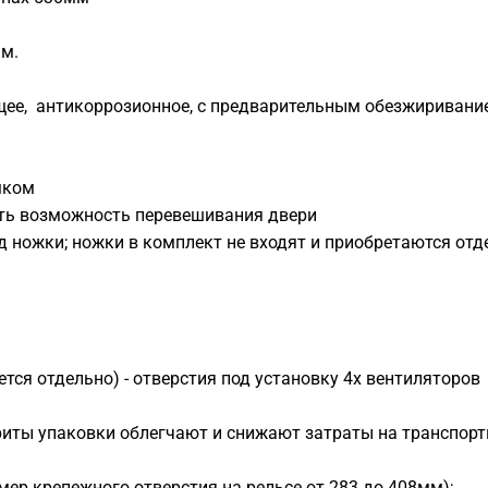
мм.
щее, антикоррозионное, с предварительным обезжиривани
мком
есть возможность перевешивания двери
од ножки; ножки в комплект не входят и приобретаются отд
ся отдельно) - отверстия под установку 4х вентиляторов
риты упаковки облегчают и снижают затраты на транспор
мер крепежного отверстия на рельсе от 283 до 408мм);