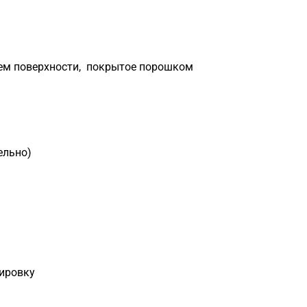
ем поверхности, покрытое порошком
ельно)
тировку