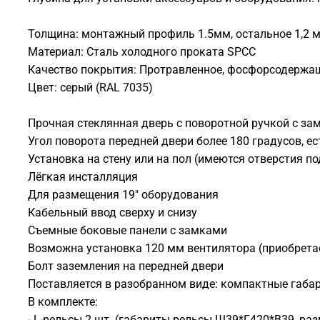
Толщина: монтажный профиль 1.5мм, остальное 1,2 
Материал: Сталь холодного проката SPCC
Качество покрытия: Протравленное, фосфорсодержа
Цвет: серый (RAL 7035)
Прочная стеклянная дверь с поворотной ручкой с за
Угол поворота передней двери более 180 градусов, 
Установка на стену или на пол (имеются отверстия п
Лёгкая инсталляция
Для размещения 19" оборудования
Кабельный ввод сверху и снизу
Съемные боковые панели с замками
Возможна установка 120 мм вентилятора (приобретает
Болт заземления на передней двери
Поставляется в разобранном виде: компактные габа
В комплекте:
- L-рельсы 2 шт. (габариты рельсы Ш39*Г420*В39, раз