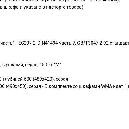
ов шкафа и указано в паспорте товара)
часть1, IEC297-2, DIN41494 часть 7, GB/T3047.2-92 стандар
с ушками, серая, 180 кг "M"
глубиной 600 (489х420), серая
 (490x450), серая - В комплекте со шкафами WMA идет 1 