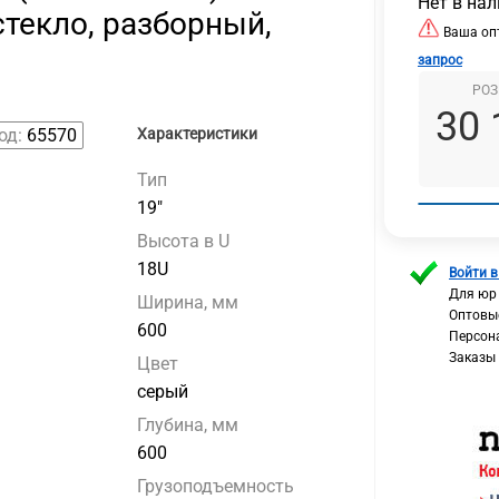
Нет в на
стекло, разборный,
Ваша опт
запрос
РОЗ
30 
од:
65570
Характеристики
Тип
19"
Высота в U
18U
Войти в
Для юр
Ширина, мм
Оптовы
600
Персон
Заказы
Цвет
серый
Глубина, мм
600
Грузоподъемность