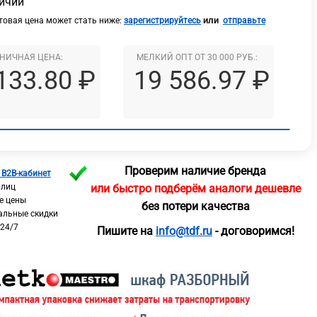
личии
или
овая цена может стать ниже:
зарегистрируйтесь
отправьте
НИЧНАЯ ЦЕНА:
МЕЛКИЙ ОПТ ОТ 30 000 РУБ.:
133.80 ₽
19 586.97 ₽
Проверим наличие бренда
 B2B-кабинет
 лиц
или быстро подберём аналоги дешевле
е цены
без потери качества
альные скидки
 24/7
Пишите на
info@tdf.ru
- договоримся!