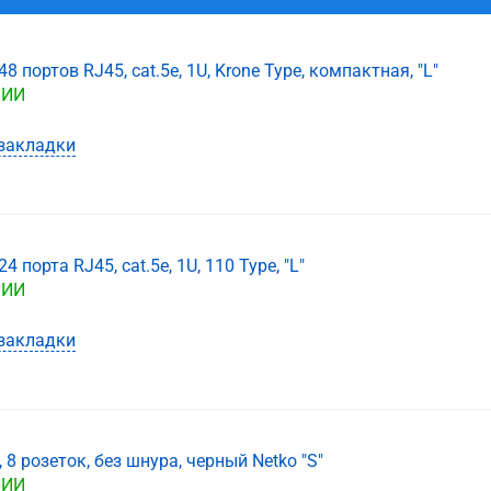
48 портов RJ45, cat.5е, 1U, Krone Type, компактная, "L"
ЧИИ
закладки
4 порта RJ45, cat.5е, 1U, 110 Type, "L"
ЧИИ
закладки
, 8 розеток, без шнура, черный Netko "S"
ЧИИ