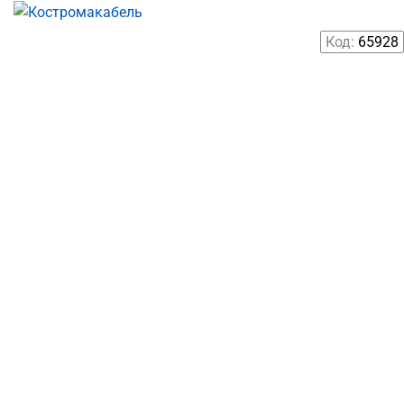
Код:
65928