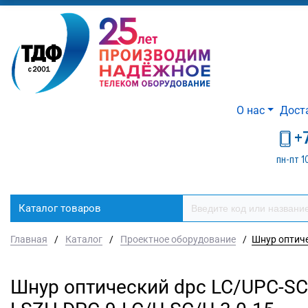
О нас
Дост
+
пн-пт 1
Каталог товаров
Главная
/
Каталог
/
Проектное оборудование
/
Шнур оптиче
Шнур оптический dpc LC/UPC-SC