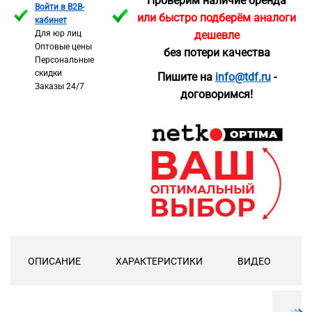
Проверим наличие бренда
Войти в B2B-
или быстро подберём аналоги
кабинет
Для юр лиц
дешевле
Оптовые цены
без потери качества
Персональные
скидки
Пишите на
info@tdf.ru
-
Заказы 24/7
договоримся!
ОПИСАНИЕ
ХАРАКТЕРИСТИКИ
ВИДЕО
Д