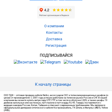
О компании
Контакты
Доставка
Регистрация
ПОДПИСЫВАЙСЯ
К началу страницы
ООО ТДФ – оптовая продажа кабеля Netko, аксессуаров СКС и телекоммуникационных шкафов по
ценам от производителя. С 2001 года успешно работаем на телеком рынке России и СНГ. В нашей
компании вы можете купить витую пару UTP, FTP, в том числе в оболочке LSZH, а также шкафы 19
дюймов напольные или настенные, патч-панели и патч-корды RJ-45. Товары поставляются с
ведущих заводов России, Китая, Тайваня и отвечают современным требованиям. Мы являемся
официальными дилерами оптического кабеля Костромакабель, ГК Штиль и Импульс (ИБП), Yellow
(АКБ).