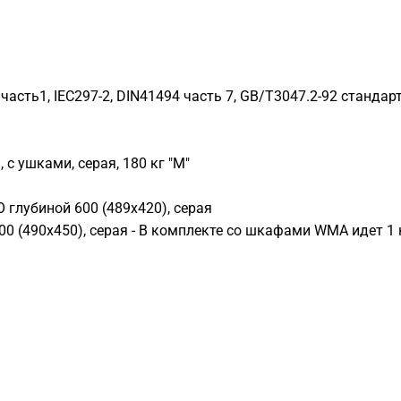
часть1, IEC297-2, DIN41494 часть 7, GB/T3047.2-92 стандар
с ушками, серая, 180 кг "M"
глубиной 600 (489х420), серая
 (490x450), серая - В комплекте со шкафами WMA идет 1 