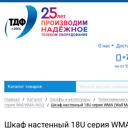
О нас
Дост
+
пн-пт 1
Каталог товаров
Главная
/
Каталог
/
Шкафы и аксессуары
/
Телекоммуника
серии WM/WMA/NGQ
/
Шкаф настенный 18U серия WMA (Wall Mae
Шкаф настенный 18U серия WMA 