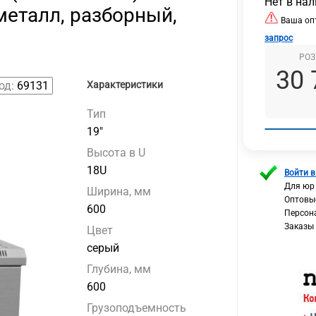
Нет в на
металл, разборный,
Ваша опт
запрос
РОЗ
30 
од:
69131
Характеристики
Тип
19"
Высота в U
18U
Войти в
Для юр
Ширина, мм
Оптовы
600
Персон
Заказы
Цвет
серый
Глубина, мм
600
Грузоподъемность