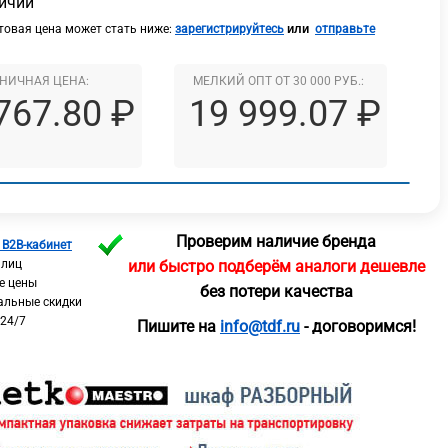
личии
или
овая цена может стать ниже:
зарегистрируйтесь
отправьте
НИЧНАЯ ЦЕНА:
МЕЛКИЙ ОПТ ОТ 30 000 РУБ.:
767.80 ₽
19 999.07 ₽
Проверим наличие бренда
 B2B-кабинет
 лиц
или быстро подберём аналоги дешевле
е цены
без потери качества
альные скидки
 24/7
Пишите на
info@tdf.ru
- договоримся!