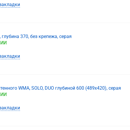
закладки
 глубина 370, без крепежа, серая
ЧИИ
закладки
енного WMA, SOLO, DUO глубиной 600 (489х420), серая
ЧИИ
закладки