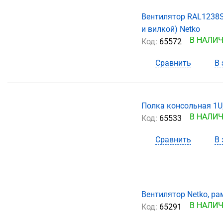
Вентилятор RAL1238S1
и вилкой) Netko
В НАЛИ
Код:
65572
Сравнить
В 
Полка консольная 1U,
В НАЛИ
Код:
65533
Сравнить
В 
Вентилятор Netko, ра
В НАЛИ
Код:
65291