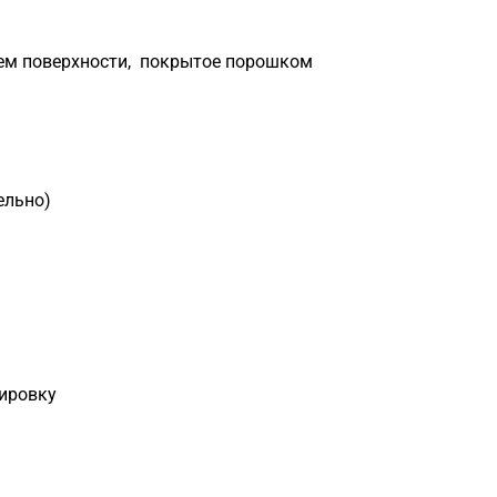
ем поверхности, покрытое порошком
ельно)
тировку