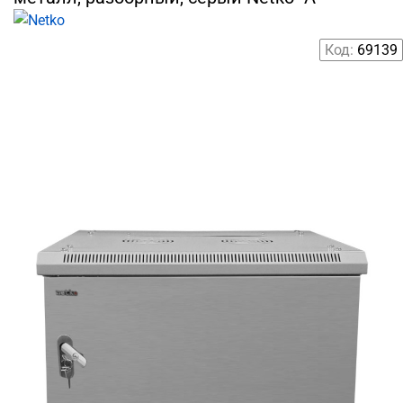
Код:
69139