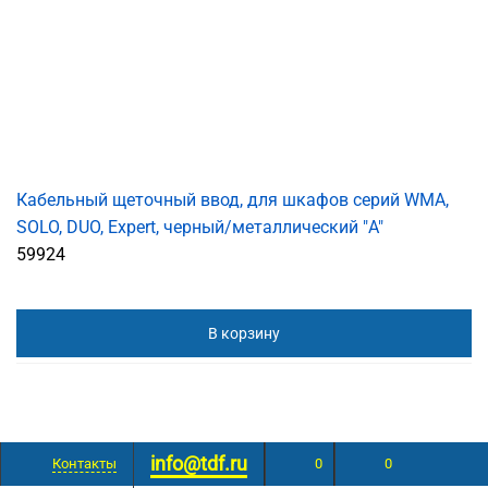
Кабельный щеточный ввод, для шкафов серий WMA,
SOLO, DUO, Expert, черный/металлический "A"
59924
В корзину
info@tdf.ru
Контакты
0
0