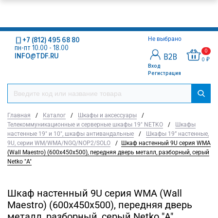
+7 (812) 495 68 80
Не выбрано
пн-пт 10.00 - 18.00
0
INFO@TDF.RU
0 ₽
Вход
Регистрация
Главная
/
Каталог
/
Шкафы и аксессуары
/
Телекоммуникационные и серверные шкафы 19" NETKO
/
Шкафы
настенные 19" и 10", шкафы антивандальные
/
Шкафы 19” настенные,
9U, серии WM/WMA/NGQ/NOP2/SOLO
/
Шкаф настенный 9U серия WMA
(Wall Maestro) (600х450х500), передняя дверь металл, разборный, серый
Netko "А"
Шкаф настенный 9U серия WMA (Wall
Maestro) (600х450х500), передняя дверь
металл, разборный, серый Netko "А"