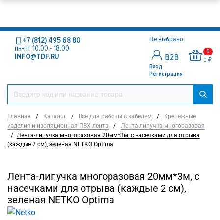
+7 (812) 495 68 80
Не выбрано
пн-пт 10.00 - 18.00
0
INFO@TDF.RU
0 ₽
Вход
Регистрация
Главная
/
Каталог
/
Всё для работы с кабелем
/
Крепежные
изделия и изоляционная ПВХ лента
/
Лента-липучка многоразовая
/
Лента-липучка многоразовая 20мм*3м, с насечками для отрыва
(каждые 2 см), зеленая NETKO Optima
Лента-липучка многоразовая 20мм*3м, с
насечками для отрыва (каждые 2 см),
зеленая NETKO Optima