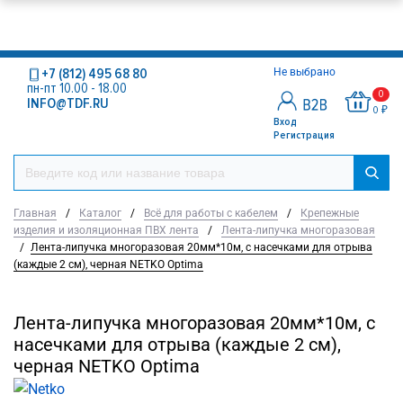
+7 (812) 495 68 80
Не выбрано
пн-пт 10.00 - 18.00
0
INFO@TDF.RU
0 ₽
Вход
Регистрация
Главная
/
Каталог
/
Всё для работы с кабелем
/
Крепежные
изделия и изоляционная ПВХ лента
/
Лента-липучка многоразовая
/
Лента-липучка многоразовая 20мм*10м, с насечками для отрыва
(каждые 2 см), черная NETKO Optima
Лента-липучка многоразовая 20мм*10м, с
насечками для отрыва (каждые 2 см),
черная NETKO Optima