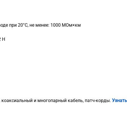
оде при 20°С, не менее: 1000 МОм×км
2 Н
, коаксиальный и многопарный кабель, патч-корды.
Узнать