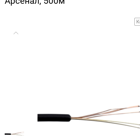
Арсенал, 500м
К