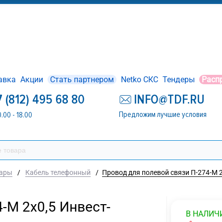
авка
Акции
Стать партнером
Netko СКС
Тендеры
Расп
7 (812) 495 68 80
INFO@TDF.RU
Предложим лучшие условия
0.00 - 18.00
уары
/
Кабель телефонный
/
Провод для полевой связи П-274-М 2
-М 2х0,5 Инвест-
В НАЛИЧ