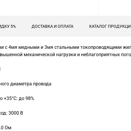
ИДКУ 5%
ДОСТАВКА И ОПЛАТА
КАТАЛОГ ПРОДУКЦИИ
зи с 4мя медными и 3мя стальными токопроводящими жил
овышенной механической нагрузки и неблагоприятных пог
С
жного диаметра провода
о +35°С: до 98%
од: 3000 В
.0 Ом