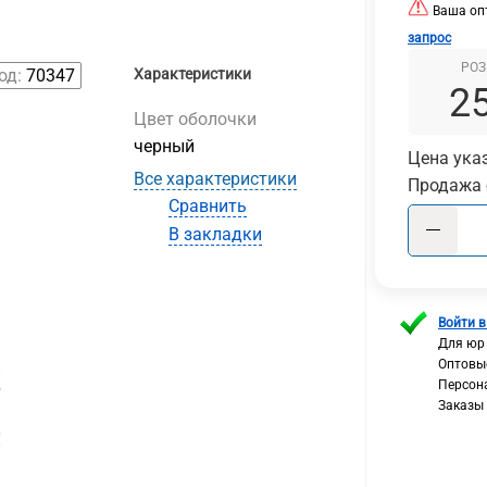
Ваша опт
запрос
РОЗ
од:
70347
Характеристики
2
Цвет оболочки
черный
Цена ука
Все характеристики
Продажа 
Сравнить
В закладки
Войти в
Для юр
Оптовы
Персон
Заказы