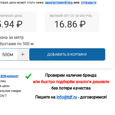
или
овая цена может стать ниже:
зарегистрируйтесь
отправьте
НИЧНАЯ ЦЕНА:
МЕЛКИЙ ОПТ ОТ 30 000 РУБ.:
5.94 ₽
16.86 ₽
зана за метр
бухтами по 500 м
м
ДОБАВИТЬ В КОРЗИНУ
Проверим наличие бренда
 B2B-кабинет
 лиц
или быстро подберём аналоги дешевле
е цены
без потери качества
альные скидки
 24/7
Пишите на
info@tdf.ru
- договоримся!