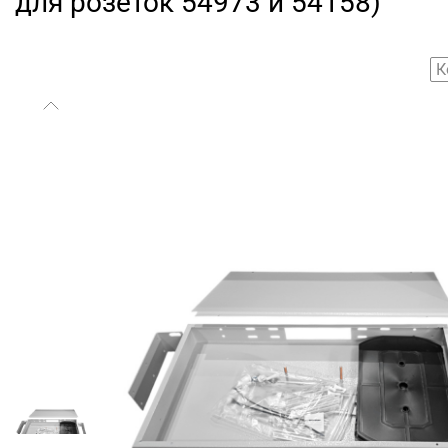
для розеток 54973 и 54158)
К