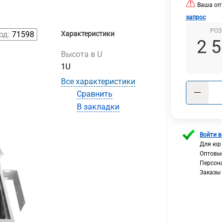
Ваша опт
запрос
РОЗ
од:
71598
Характеристики
2 
Высота в U
1U
Все характеристики
Сравнить
В закладки
Войти в
Для юр
Оптовы
Персон
Заказы