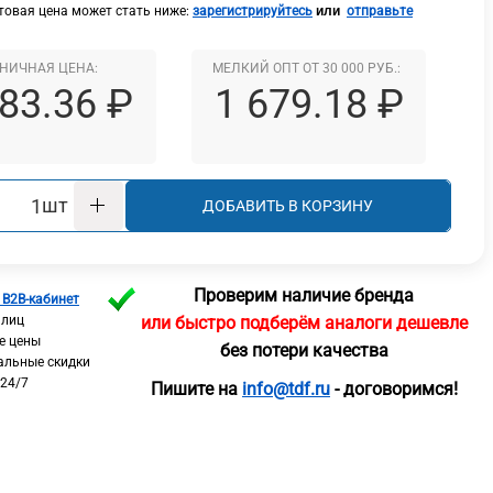
или
овая цена может стать ниже:
зарегистрируйтесь
отправьте
НИЧНАЯ ЦЕНА:
МЕЛКИЙ ОПТ ОТ 30 000 РУБ.:
583.36 ₽
1 679.18 ₽
шт
ДОБАВИТЬ В КОРЗИНУ
Проверим наличие бренда
 B2B-кабинет
 лиц
или быстро подберём аналоги дешевле
е цены
без потери качества
альные скидки
 24/7
Пишите на
info@tdf.ru
- договоримся!