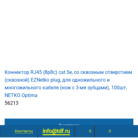
Коннектор RJ45 (8p8c) cat.5е, со сквозным отверстием
(сквозной) EZNetko plug, для одножильного и
многожильного кабеля (нож с 3-мя зубцами), 100шт,
NETKO Optima
56213
В корзину
info@tdf.ru
Контакты
0
0