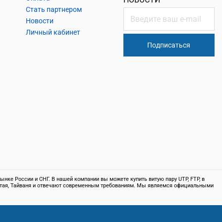
Стать партнером
Новости
Личный кабинет
Подписаться
нке России и СНГ. В нашей компании вы можете купить витую пару UTP, FTP, в
 Китая, Тайваня и отвечают современным требованиям. Мы являемся официальными
т информационный характер и не является публичной офертой, определяемой