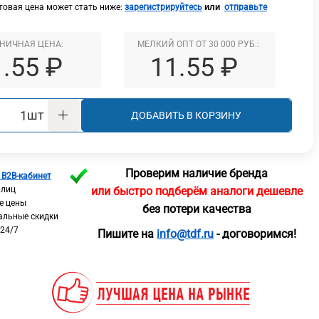
или
овая цена может стать ниже:
зарегистрируйтесь
отправьте
НИЧНАЯ ЦЕНА:
МЕЛКИЙ ОПТ ОТ 30 000 РУБ.:
1.55 ₽
11.55 ₽
шт
ДОБАВИТЬ В КОРЗИНУ
Проверим наличие бренда
 B2B-кабинет
 лиц
или быстро подберём аналоги дешевле
е цены
без потери качества
альные скидки
 24/7
Пишите на
info@tdf.ru
- договоримся!