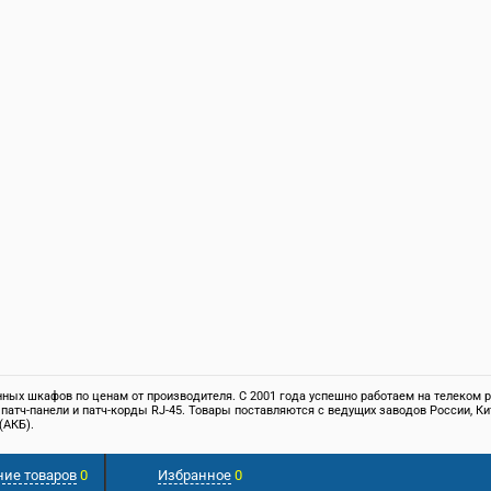
ых шкафов по ценам от производителя. С 2001 года успешно работаем на телеком ры
 патч-панели и патч-корды RJ-45. Товары поставляются с ведущих заводов России,
(АКБ).
. Обращаем ваше внимание на то, что вся информация, размещенная на сайте, носи
ние товаров
0
Избранное
0
те получить у наших менеджеров.