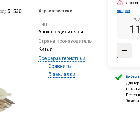
Ваша опт
од:
51530
Характеристики
запрос
РОЗ
Тип
1
блок соединителей
Страна производитель
Китай
Все характеристики
Сравнить
В закладки
Войти в
Для юр
Оптовы
Персон
Заказы