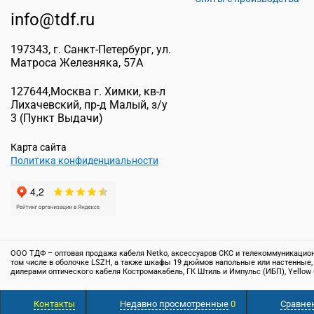
info@tdf.ru
197343
, г.
Санкт-Петербург
, ул.
Матроса Железняка, 57A
127644
,
Москва г. Химки
,
кв-л
Лихачевский, пр-д Малый, з/у
3
(Пункт Выдачи)
Карта сайта
Политика конфиденциальности
ООО ТДФ – оптовая продажа кабеля Netko, аксессуаров СКС и телекоммуникационн
том числе в оболочке LSZH, а также шкафы 19 дюймов напольные или настенные,
дилерами оптического кабеля Костромакабель, ГК Штиль и Импульс (ИБП), Yellow 
© Все права защищены. Информация сайта защищена законом об авторских правах
Контакты
Недавно просмотренные
0
Сравне
положениями Статьи 437 (2) ГК РФ. Точную информацию о товаре и ценах вы може