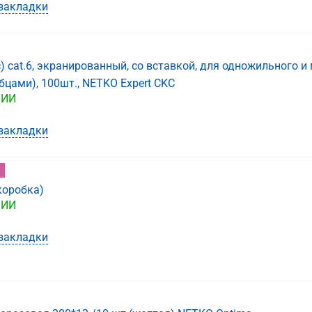
закладки
) cat.6, экранированный, со вставкой, для одножильного 
убцами), 100шт., NETKO Expert CKC
ЧИИ
закладки
коробка)
ЧИИ
закладки