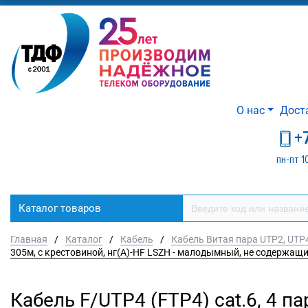
О нас
Дост
+
пн-пт 1
Каталог товаров
Главная
/
Каталог
/
Кабель
/
Кабель Витая пара UTP2, UTP4
305м, с крестовиной, нг(А)-HF LSZH - малодымный, не содержащ
Кабель F/UTP4 (FTP4) cat.6, 4 п