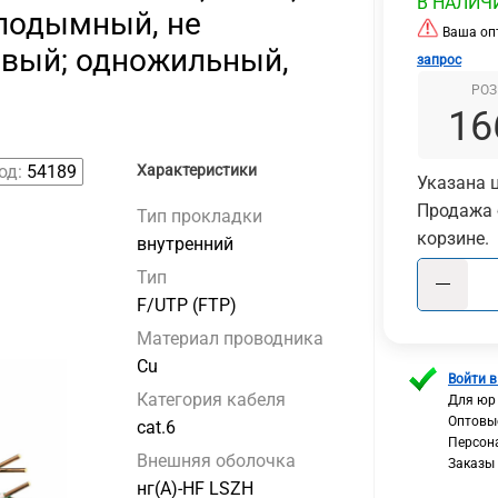
В НАЛИЧ
алодымный, не
Ваша опт
овый; одножильный,
запрос
РОЗ
16
од:
54189
Характеристики
Указана ц
Продажа 
Тип прокладки
корзине.
внутренний
Тип
F/UTP (FTP)
Материал проводника
Сu
Войти в
Категория кабеля
Для юр
Оптовы
cat.6
Персон
Внешняя оболочка
Заказы
нг(А)-HF LSZH