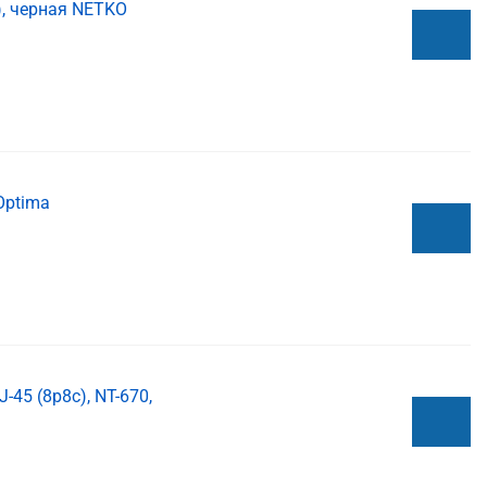
), черная NETKO
Optima
45 (8p8c), NT-670,