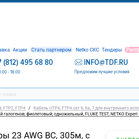
авка
Акции
Стать партнером
Netko СКС
Тендеры
Расп
7 (812) 495 68 80
INFO@TDF.RU
Предложим лучшие условия
0.00 - 18.00
, FTP2, FTP4
/
Кабель UTP4, FTP4 сат 6, 6а, 7 для внутреннего ис
ий галогенов; фиолетовый; одножильный, FLUKE TEST, NETKO Expert
ары 23 AWG BC, 305м, с