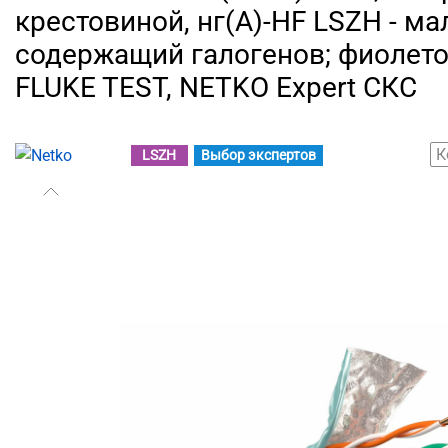
крестовиной, нг(А)-HF LSZH - м
содержащий галогенов; фиолет
FLUKE TEST, NETKO Expert СКС
К
LSZH
Выбор экспертов