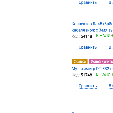
Сравнить
В 
Коннектор RJ45 (8p8c
кабеля (нож с 3-мя з
В НАЛИ
Код:
54148
Сравнить
В 
Скидка
Успей купить
Мультиметр DT 832 (
В НАЛИ
Код:
51748
Сравнить
В 