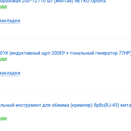
оразовая 200*12 /10 шт (желтая) NETKO Optima
ЧИИ
закладки
01К (индуктивный щуп 200ЕР + тональный генератор 77HP)
ЧИИ
закладки
льный инструмент для обжима (кримпер) 8p8c(RJ-45) мета
ЧИИ