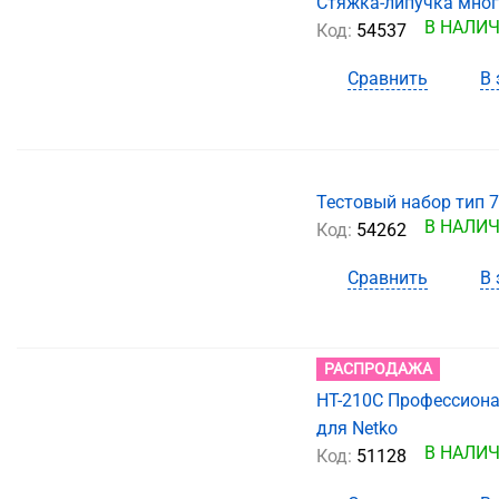
Стяжка-липучка мног
В НАЛИ
Код:
54537
Сравнить
В 
Тестовый набор тип 7
В НАЛИ
Код:
54262
Сравнить
В 
РАСПРОДАЖА
HT-210C Профессиона
для Netko
В НАЛИ
Код:
51128