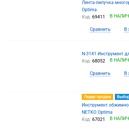
Лента-липучка много
Optima
В НАЛИ
Код:
69411
Сравнить
В 
N-3141 Инструмент дл
В НАЛИ
Код:
68052
Сравнить
В 
Лидер продаж
Выбор
Инструмент обжимной 
NETKO Optima
В НАЛИ
Код:
67021