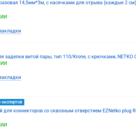
разовая 14,5мм*3м, с насечками для отрыва (каждые 2 см
ЧИИ
закладки
я заделки витой пары, тип 110/Krone, с крючками, NETKO 
ЧИИ
закладки
 экспертов
для коннекторов со сквозным отверстием EZNetko plug RJ-
ЧИИ