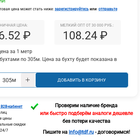
ИИ
или
овая цена может стать ниже:
зарегистрируйтесь
отправьте
НИЧНАЯ ЦЕНА:
МЕЛКИЙ ОПТ ОТ 30 000 РУБ.:
6.52 ₽
108.24 ₽
ена за 1 метр
бухтами по 305м. Цена за бухту будет показана в
м
ДОБАВИТЬ В КОРЗИНУ
Проверим наличие бренда
 B2B-кабинет
 лиц
или быстро подберём аналоги дешевле
е цены
без потери качества
альные скидки
 24/7
Пишите на
info@tdf.ru
- договоримся!