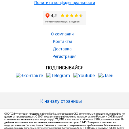
Политика конфиденциальности
О компании
Контакты
Доставка
Регистрация
ПОДПИСЫВАЙСЯ
К началу страницы
ООО ТДФ – оптовая продажа кабеля Netko, аксессуаров СКС и телекоммуникационных шкафов по
ценам от производителя. С 2001 года успешно работаем на телеком рынке России и СНГ. В нашей
компании вы можете купить витую пару UTP, FTP, в том числе в оболочке LSZH, а также шкафы 19
дюймов напольные или настенные, патч-панели и патч-корды RJ-45. Товары поставляются с
ведущих заводов России, Китая, Тайваня и отвечают современным требованиям. Мы являемся
официальными дилерами оптического кабеля Костромакабель, ГК Штиль и Импульс (ИБП), Yellow