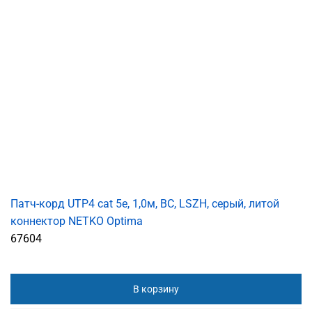
Патч-корд UTP4 cat 5e, 1,0м, ВС, LSZH, серый, литой
коннектор NETKO Optima
67604
В корзину