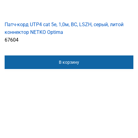
Патч-корд UTP4 cat 5e, 1,0м, ВС, LSZH, серый, литой
коннектор NETKO Optima
67604
В корзину