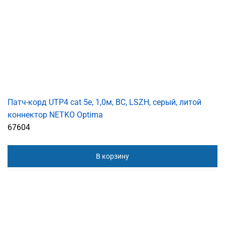
Патч-корд UTP4 cat 5e, 1,0м, ВС, LSZH, серый, литой
коннектор NETKO Optima
67604
В корзину