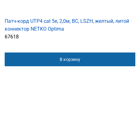
Патч-корд UTP4 cat 5e, 2,0м, ВС, LSZH, желтый, литой
коннектор NETKO Optima
67618
В корзину