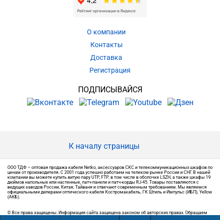
О компании
Контакты
Доставка
Регистрация
ПОДПИСЫВАЙСЯ
К началу страницы
ООО ТДФ – оптовая продажа кабеля Netko, аксессуаров СКС и телекоммуникационных шкафов по
ценам от производителя. С 2001 года успешно работаем на телеком рынке России и СНГ. В нашей
компании вы можете купить витую пару UTP, FTP, в том числе в оболочке LSZH, а также шкафы 19
дюймов напольные или настенные, патч-панели и патч-корды RJ-45. Товары поставляются с
ведущих заводов России, Китая, Тайваня и отвечают современным требованиям. Мы являемся
официальными дилерами оптического кабеля Костромакабель, ГК Штиль и Импульс (ИБП), Yellow
(АКБ).
© Все права защищены. Информация сайта защищена законом об авторских правах. Обращаем
ваше внимание на то, что вся информация, размещенная на сайте, носит информационный