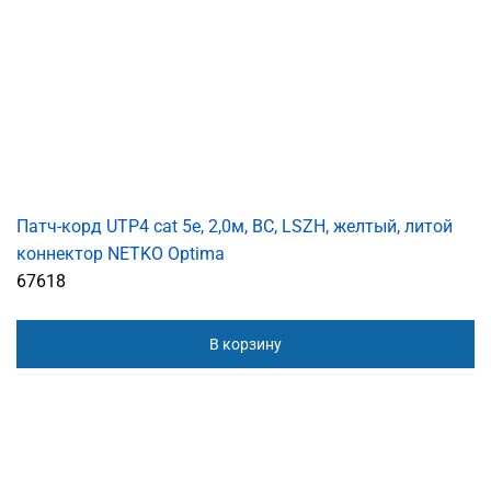
Патч-корд UTP4 cat 5e, 2,0м, ВС, LSZH, желтый, литой
коннектор NETKO Optima
67618
В корзину