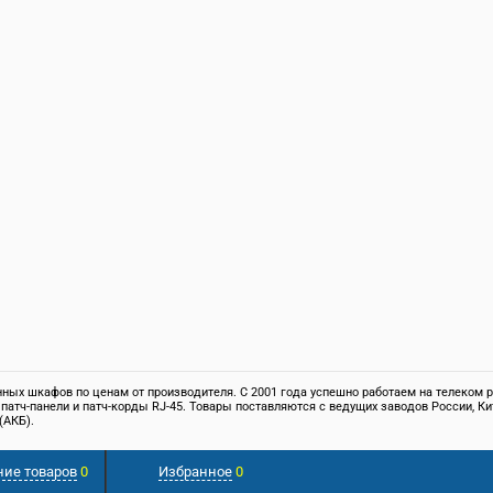
ых шкафов по ценам от производителя. С 2001 года успешно работаем на телеком ры
 патч-панели и патч-корды RJ-45. Товары поставляются с ведущих заводов России,
(АКБ).
. Обращаем ваше внимание на то, что вся информация, размещенная на сайте, носи
ние товаров
0
Избранное
0
те получить у наших менеджеров.