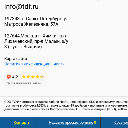
info@tdf.ru
197343
, г.
Санкт-Петербург
, ул.
Матроса Железняка, 57A
127644
,
Москва г. Химки
,
кв-л
Лихачевский, пр-д Малый, з/у
3
(Пункт Выдачи)
Карта сайта
Политика конфиденциальности
ООО ТДФ – оптовая продажа кабеля Netko, аксессуаров СКС и телекоммуникационн
том числе в оболочке LSZH, а также шкафы 19 дюймов напольные или настенные,
дилерами оптического кабеля Костромакабель, ГК Штиль и Импульс (ИБП), Yellow 
© Все права защищены. Информация сайта защищена законом об авторских правах
Контакты
Недавно просмотренные
0
Сравне
положениями Статьи 437 (2) ГК РФ. Точную информацию о товаре и ценах вы може