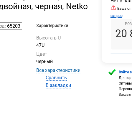
Нет в на
двойная, черная, Netko
Ваша опт
запрос
РОЗ
од:
65203
Характеристики
20 
Высота в U
47U
Цвет
черный
Все характеристики
Войти в
Сравнить
Для юр
Оптовы
В закладки
Персон
Заказы