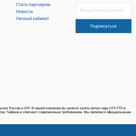
Стать партнером
Новости
Личный кабинет
Подписаться
нке России и СНГ. В нашей компании вы можете купить витую пару UTP, FTP, в
 Китая, Тайваня и отвечают современным требованиям. Мы являемся официальными
т информационный характер и не является публичной офертой, определяемой