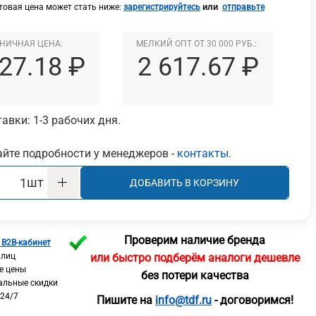
или
овая цена может стать ниже:
зарегистрируйтесь
отправьте
НИЧНАЯ ЦЕНА:
МЕЛКИЙ ОПТ ОТ 30 000 РУБ.:
027.18 ₽
2 617.67 ₽
авки: 1-3 рабочих дня.
йте подробности у менеджеров -
контакты
.
шт
ДОБАВИТЬ В КОРЗИНУ
Проверим наличие бренда
 B2B-кабинет
 лиц
или быстро подберём аналоги дешевле
е цены
без потери качества
альные скидки
 24/7
Пишите на
info@tdf.ru
- договоримся!