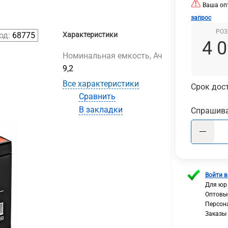
Ваша опт
запрос
РОЗ
од:
68775
Характеристики
4 
Номинальная емкость, Ач
9,2
Все характеристики
Срок дост
Сравнить
В закладки
Спрашива
Войти в
Для юр
Оптовы
Персон
Заказы