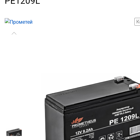
РЕ1209L
К